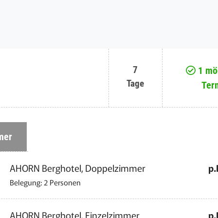
7
1 mög
Tage
Ter
mer
AHORN Berghotel, Doppelzimmer
p.
Belegung: 2 Personen
AHORN Berghotel, Einzelzimmer
p.