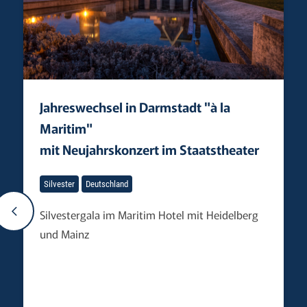
Jahreswechsel in Darmstadt "à la
Maritim"
mit Neujahrskonzert im Staatstheater
Silvester
Deutschland
Silvestergala im Maritim Hotel mit Heidelberg
und Mainz