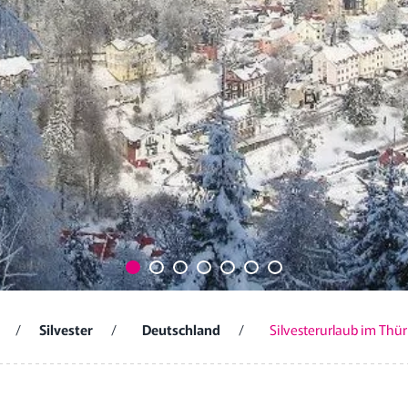
/
Silvester
/
Deutschland
/
Silvesterurlaub im Thü