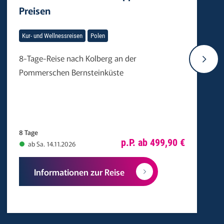
Preisen
Kur- und Wellnessreisen
Polen
8-Tage-Reise nach Kolberg an der
Pommerschen Bernsteinküste
8 Tage
p.P. ab 499,90 €
ab Sa. 14.11.2026
Informationen zur Reise