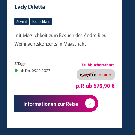
Lady Diletta
Advent
Deutschland
mit Möglichkeit zum Besuch des André Rieu
Weihnachtskonzerts in Maastricht
5 Tage
Frühbucherrabatt
ab Do. 09.12.2027
629,90 €
-50,00 €
p.P. ab 579,90 €
Informationen zur Reise