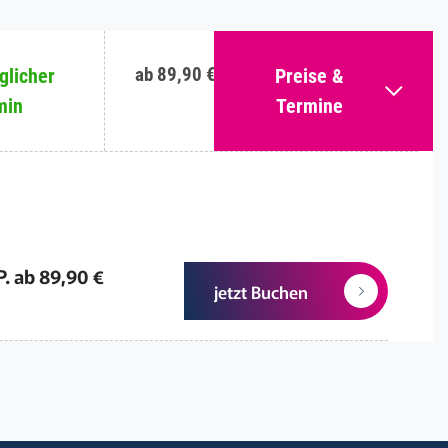
ab 89,90 €
licher
Preise &
min
Termine
P. ab 89,90 €
jetzt Buchen