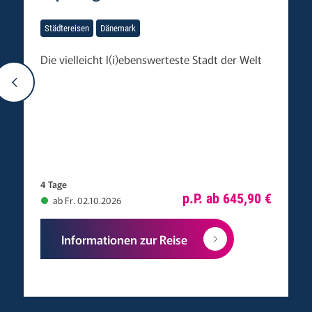
Städtereisen
Dänemark
Die vielleicht l(i)ebenswerteste Stadt der Welt
4 Tage
p.P. ab 645,90 €
ab Fr. 02.10.2026
Informationen zur Reise