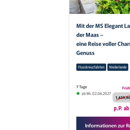
Mit der MS Elegant L
der Maas –
eine Reise voller Cha
Genuss
Flusskreuzfahrten
Niederlande
7 Tage
Früh
ab Mi. 02.06.2027
1.459,90
p.P. a
Informationen zur R