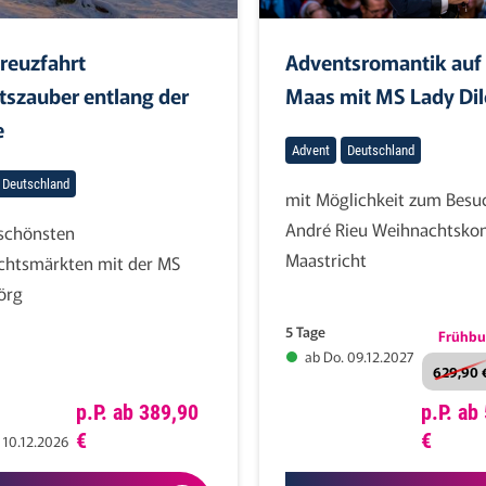
reuzfahrt
Adventsromantik auf
szauber entlang der
Maas mit MS Lady Dil
e
Advent
Deutschland
Deutschland
mit Möglichkeit zum Besu
André Rieu Weihnachtskon
schönsten
Maastricht
htsmärkten mit der MS
örg
5 Tage
Frühbu
ab Do. 09.12.2027
629,90 
p.P. ab 389,90
p.P. ab
€
€
 10.12.2026