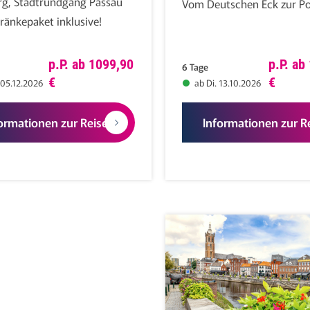
g, Stadtrundgang Passau
Vom Deutschen Eck zur Po
ränkepaket inklusive!
p.P. ab 1099,90
p.P. ab
6 Tage
€
€
 05.12.2026
ab Di. 13.10.2026
ormationen zur Reise
Informationen zur R