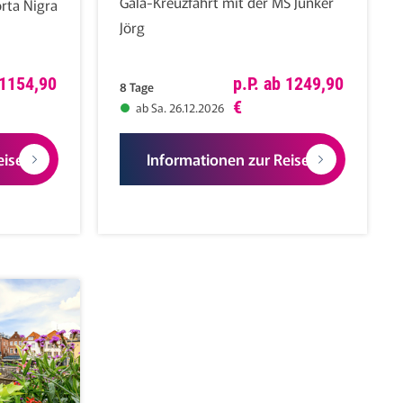
Gala-Kreuzfahrt mit der MS Junker
rta Nigra
Jörg
 1154,90
p.P. ab 1249,90
8 Tage
€
ab Sa. 26.12.2026
eise
Informationen zur Reise