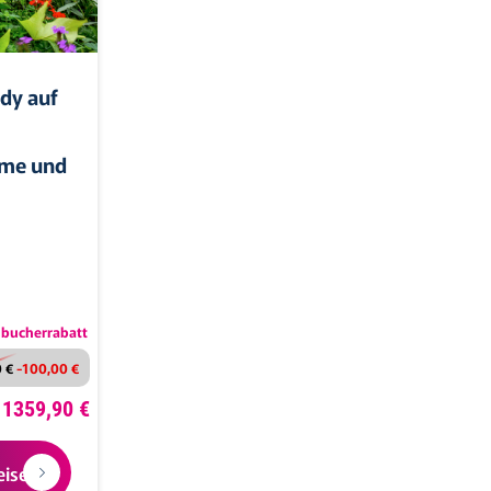
ady auf
rme und
bucherrabatt
 €
-100,00 €
b 1359,90 €
eise