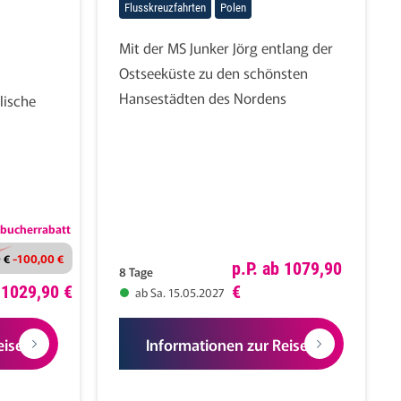
Flusskreuzfahrten
Polen
Mit der MS Junker Jörg entlang der
Ostseeküste zu den schönsten
Hansestädten des Nordens
lische
bucherrabatt
 €
-100,00 €
p.P. ab 1079,90
8 Tage
b 1029,90 €
€
ab Sa. 15.05.2027
eise
Informationen zur Reise