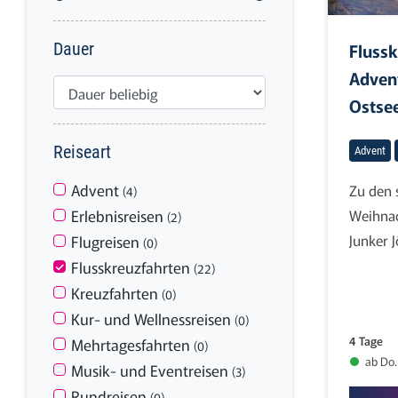
Flussk
Dauer
Advent
Ostse
Reiseart
Advent
Advent
Zu den 
(4)
Weihnac
Erlebnisreisen
(2)
Junker J
Flugreisen
(0)
Flusskreuzfahrten
(22)
Kreuzfahrten
(0)
Kur- und Wellnessreisen
(0)
4 Tage
Mehrtagesfahrten
(0)
ab Do.
Musik- und Eventreisen
(3)
Rundreisen
(0)