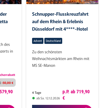
 der
Schnupper-Flusskreuzfahrt
etta
auf dem Rhein & Erlebnis
Düsseldorf mit 4****-Hotel
Advent
Deutschland
ch des
zerts in
Zu den schönsten
Weihnachtsmärkten am Rhein mit
MS SE-Manon
cherrabatt
€
-50,00 €
 579,90
p.P. ab 719,90
4 Tage
€
ab Sa. 12.12.2026