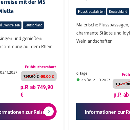
erreise mit der MS
iletta
Flusskreuzfahrten
Deutschland
Malerische Flusspassagen,
d Eventreisen
Deutschland
charmante Städte und idyl
 singen und genießen:
Weinlandschaften
rstimmung auf dem Rhein
Frühbucherrabatt
 03.11.2027
6 Tage
Früh
799,90 €
-50,00 €
ab Do. 21.10.2027
1.129,90
p.P. ab 749,90
€
p.P. a
ormationen zur Reise
Informationen zur R