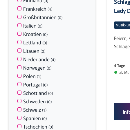
Finnland
Schlag
(0)
Frankreich
(4)
Lady D
Großbritannien
(0)
Italien
(0)
Musik- un
Kroatien
(0)
Feiern,
Lettland
(0)
Schlage
Litauen
(0)
Niederlande
(4)
4 Tage
Norwegen
(0)
ab Mi.
Polen
(1)
Portugal
(0)
Schottland
(0)
Schweden
(0)
Schweiz
(1)
Inf
Spanien
(0)
Tschechien
(0)