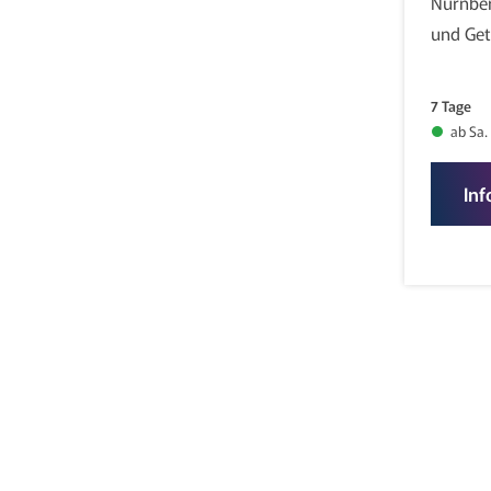
Nürnber
und Get
7 Tage
ab Sa.
Inf