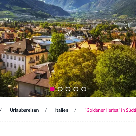
/
Urlaubsreisen
/
Italien
/
"Goldener Herbst" in Südt