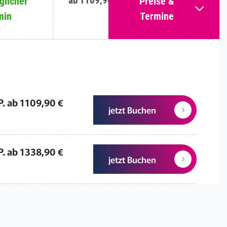
ab 1109,90 €
licher
Preise &
min
Termine
P. ab 1109,90 €
jetzt Buchen
P. ab 1338,90 €
jetzt Buchen