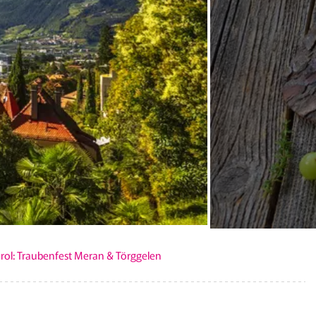
irol: Traubenfest Meran & Törggelen