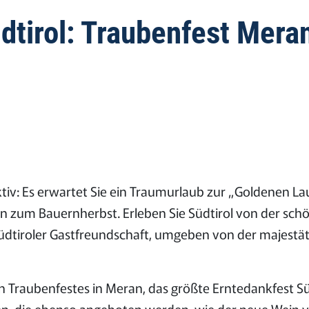
üdtirol: Traubenfest Mera
tiv: Es erwartet Sie ein Traumurlaub zur „Goldenen La
 zum Bauernherbst. Erleben Sie Südtirol von der sch
Südtiroler Gastfreundschaft, umgeben von der majestät
en Traubenfestes in Meran, das größte Erntedankfest
n, die ebenso angeboten werden, wie der neue Wein v