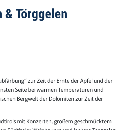
n & Törggelen
ubfärbung“ zur Zeit der Ernte der Äpfel und der
önsten Seite bei warmen Temperaturen und
ischen Bergwelt der Dolomiten zur Zeit der
 Südtirols mit Konzerten, großem geschmücktem
on Südtiroler Weinbauern und leckere Törggelen-