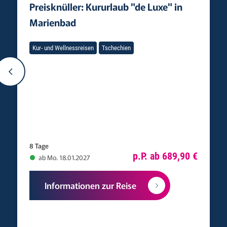
Preisknüller: Kururlaub "de Luxe" in
Marienbad
Kur- und Wellnessreisen
Tschechien
8 Tage
p.P. ab 689,90 €
ab Mo. 18.01.2027
Informationen zur Reise